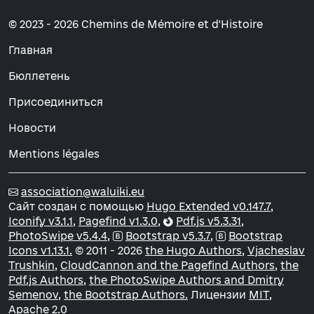
© 2023 - 2026 Chemins de Mémoire et d'Histoire
Главная
Бюллетень
Присоединиться
Новости
Mentions légales
association@waluiki.eu
Сайт создан с помощью
Hugo Extended v0.147.7,
Iconify v3.1.1,
Pagefind v1.3.0,
Pdf.js v5.3.31,
PhotoSwipe v5.4.4,
Bootstrap v5.3.7,
Bootstrap
Icons v1.13.1.
© 2011 - 2026
the Hugo Authors,
Vjacheslav
Trushkin,
CloudCannon and the Pagefind Authors,
the
Pdf.js Authors,
the PhotoSwipe Authors and Dmitry
Semenov,
the Bootstrap Authors.
Лицензии
MIT,
Apache 2.0