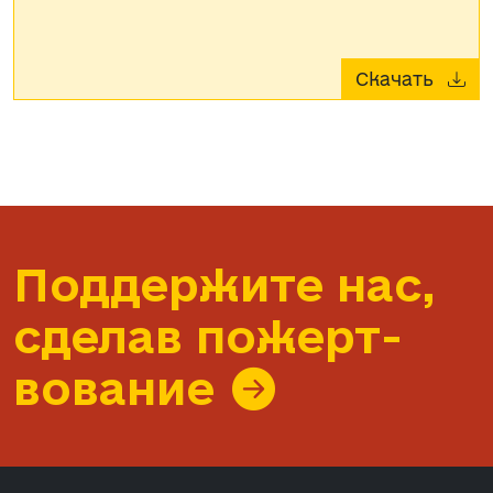
Скачать
Поддержите нас,
сделав пожерт­
вование