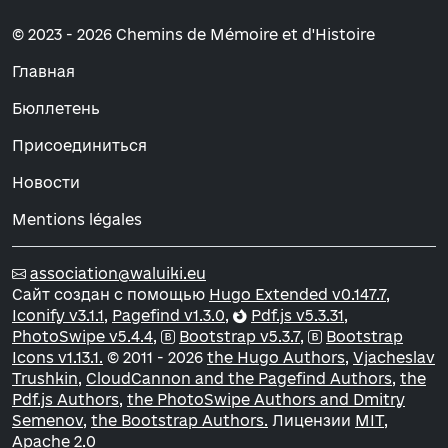
© 2023 - 2026 Chemins de Mémoire et d'Histoire
Главная
Бюллетень
Присоединиться
Новости
Mentions légales
association@waluiki.eu
Сайт создан с помощью
Hugo Extended v0.147.7,
Iconify v3.1.1,
Pagefind v1.3.0,
Pdf.js v5.3.31,
PhotoSwipe v5.4.4,
Bootstrap v5.3.7,
Bootstrap
Icons v1.13.1.
© 2011 - 2026
the Hugo Authors,
Vjacheslav
Trushkin,
CloudCannon and the Pagefind Authors,
the
Pdf.js Authors,
the PhotoSwipe Authors and Dmitry
Semenov,
the Bootstrap Authors.
Лицензии
MIT,
Apache 2.0