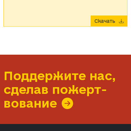
Скачать
Поддержите нас,
сделав пожерт­
вование