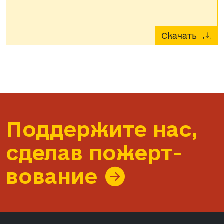
Скачать
Поддержите нас,
сделав пожерт­
вование