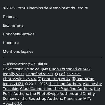
© 2023 - 2026 Chemins de Mémoire et d'Histoire
Главная
Бюллетень
Присоединиться
Новости
Mentions légales
association@waluiki.eu
Сайт создан с помощью
Hugo Extended v0.147.7,
Iconify v3.1.1,
Pagefind v1.3.0,
Pdf.js v5.3.31,
PhotoSwipe v5.4.4,
Bootstrap v5.3.7,
Bootstrap
Icons v1.13.1.
© 2011 - 2026
the Hugo Authors,
Vjacheslav
Trushkin,
CloudCannon and the Pagefind Authors,
the
Pdf.js Authors,
the PhotoSwipe Authors and Dmitry
Semenov,
the Bootstrap Authors.
Лицензии
MIT,
Apache 2.0